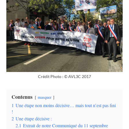
Crédit Photo : © AVL3C 2017
Contenus
masquer
1
Une étape non moins décisive… mais tout n’est pas fini
!
2
Une étape décisive :
2.1
Extrait de notre Communiqué du 11 septembre