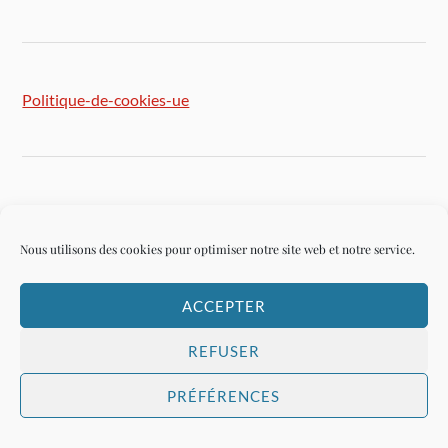
Politique-de-cookies-ue
Plan du site
Nous utilisons des cookies pour optimiser notre site web et notre service.
ACCEPTER
Connexion
REFUSER
PRÉFÉRENCES
&
FIÈREMENT PROPULSÉ PAR
WORDPRESS
THÈME PAR
ANDERS NORÉN