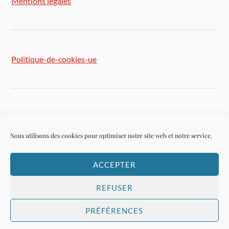
Mentions légales
Politique-de-cookies-ue
Plan du site
Nous utilisons des cookies pour optimiser notre site web et notre service.
ACCEPTER
Connexion
REFUSER
PRÉFÉRENCES
&
FIÈREMENT PROPULSÉ PAR
WORDPRESS
THÈME PAR